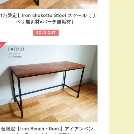
1台限定】Iron chokotto Stool スツール（サ
ペリ無垢材×バーチ無垢材）
SOLD OUT
1台限定【Iron Bench・Rack】アイアンベン