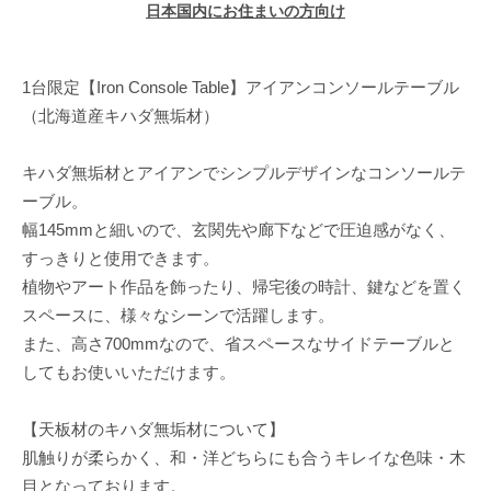
日本国内にお住まいの方向け
1台限定【Iron Console Table】アイアンコンソールテーブル
（北海道産キハダ無垢材）
キハダ無垢材とアイアンでシンプルデザインなコンソールテ
ーブル。
幅145mmと細いので、玄関先や廊下などで圧迫感がなく、
すっきりと使用できます。
植物やアート作品を飾ったり、帰宅後の時計、鍵などを置く
スペースに、様々なシーンで活躍します。
また、高さ700mmなので、省スペースなサイドテーブルと
してもお使いいただけます。
【天板材のキハダ無垢材について】
肌触りが柔らかく、和・洋どちらにも合うキレイな色味・木
目となっております。