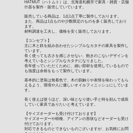
HATMUT（ハトムト）は、北海道札幌市で家具・雑貨・店舗
什器を製作・販売していています。
販売している商品は、1点1点丁寧に製作しております。
また、商品は1点ものや少数限定のものを多く販売しており
ます。
材料調達を工夫し、価格を安く販売しております。
【コンセプト】
主に木と鉄を組み合わせたシンプルなカタチの家具を製作し
ています。
長く使っても古さを感じさせない、飽きのこないデザインを
考えているとシンプルなカタチになりました。
長年使っていただくために、細い部材を使用しているもので
も強度は余裕をもって製作しています。
基本的に塗装は無着色で、木の肌触りや表情を味わってもら
えるよう、環境や人に優しいオイルフィニッシュにしていま
す。
長く使えば使うほど、深い味となり使い手と時を刻んで成長
していく家具でありたいと考えています。
【サイズオーダーも受け付けております】
サイズオーダーや樹種、アイアンの形状などオーダーも受け
付けております。
対応できるものとできないものございますが、お気軽にお問