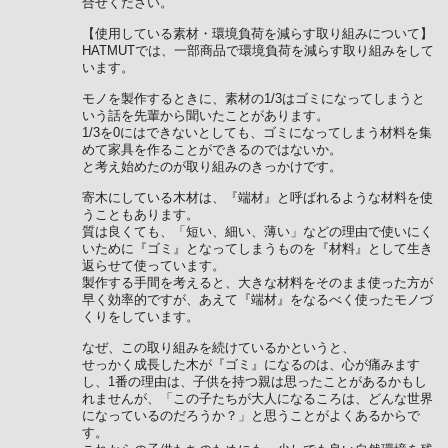
合せください。
【使用している素材・環境負荷を減らす取り組みについて】
HATMUTでは、一部商品で環境負荷を減らす取り組みをして
います。
モノを製作するときに、素材の1/3はゴミになってしまうと
いう話を先輩から聞いたことがあります。
1/3を0にはできないとしても、ゴミになってしまう材料を集
めて家具を作ることができるのではないか。
と考え始めたのが取り組みのきっかけです。
寄木にしている木材は、『端材』と呼ばれるような材料を使
うこともあります。
質は良くても、「短い、細い、薄い」などの理由で使いにく
いために『ゴミ』となってしまうものを『材料』として生き
返らせて使っています。
製作する手間を考えると、大きな材料をそのまま使った方が
早く効率的ですが、あえて『端材』をなるべく使ったモノづ
くりをしています。
なぜ、この取り組みを続けているかというと、
せっかく成長した木が『ゴミ』になるのは、心が痛みます
し、1番の理由は、子供を持つ親は思ったことがあるかもし
れませんが、「この子たちが大人になるころは、どんな世界
になっているのだろうか？」と思うことがよくあるからで
す。