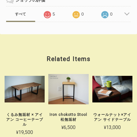
ショップの評価
5
0
0
すべて
Related Items
くるみ無垢材 × アイ
Iron chokotto Stool
ウォールナット×アイ
アン コーヒーテーブ
松無垢材
アン サイドテーブル
ル
¥6,500
¥13,000
¥19,500